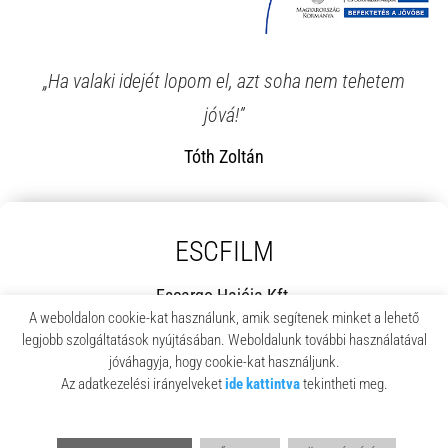
„Ha valaki idejét lopom el, azt soha nem tehetem
jóvá!”
Tóth Zoltán
ESCFILM
Escargo Hajója Kft.
A weboldalon cookie-kat használunk, amik segítenek minket a lehető
7633 Pécs, Endresz György u. 2/b.
legjobb szolgáltatások nyújtásában. Weboldalunk további használatával
tel.:
+36 70 884 4004
jóváhagyja, hogy cookie-kat használjunk.
Az adatkezelési irányelveket
ide kattintva
tekintheti meg.
email:
info@escfilm.hu