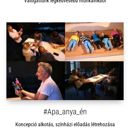
Válogattunk legkedvesebb munkáinkból
#Apa_anya_én
Koncepció alkotás, színházi előadás létrehozása