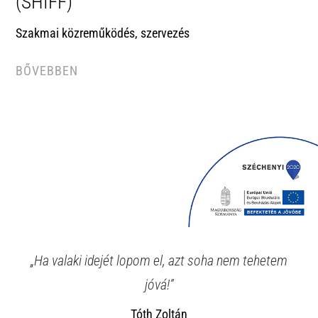
(SHIFF)
Szakmai közreműködés, szervezés
BŐVEBBEN
„Ha valaki idejét lopom el, azt soha nem tehetem
jóvá!”
Tóth Zoltán